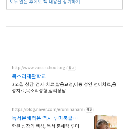
모두 읽은 후에도 책 내용을 상기하기
http://www.voiceschool.org
광고
목소리재활학교
365일 상담-검사-치료,발음교정,아동 성인 언어치료,음
성치료,목소리성형,심리상담
https://blog.naver.com/erumihanam
광고
독서문해력은 역시 루미북클럽
교육사업의 기초 경쟁력
학원 성장의 핵심, 독서 문해력 루미