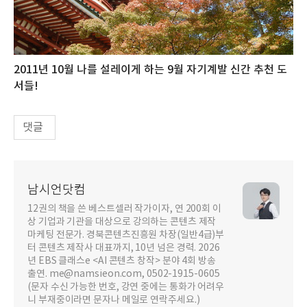
2011년 10월 나를 설레이게 하는 9월 자기계발 신간 추천 도
서들!
댓글
남시언닷컴
12권의 책을 쓴 베스트셀러 작가이자, 연 200회 이
상 기업과 기관을 대상으로 강의하는 콘텐츠 제작
마케팅 전문가. 경북콘텐츠진흥원 차장(일반4급)부
터 콘텐츠 제작사 대표까지, 10년 넘은 경력. 2026
년 EBS 클래스e <AI 콘텐츠 창작> 분야 4회 방송
출연. me@namsieon.com, 0502-1915-0605
(문자 수신 가능한 번호, 강연 중에는 통화가 어려우
니 부재중이라면 문자나 메일로 연락주세요.)