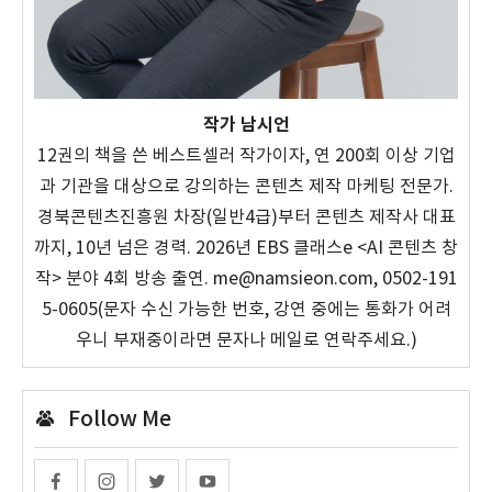
작가 남시언
12권의 책을 쓴 베스트셀러 작가이자, 연 200회 이상 기업
과 기관을 대상으로 강의하는 콘텐츠 제작 마케팅 전문가.
경북콘텐츠진흥원 차장(일반4급)부터 콘텐츠 제작사 대표
까지, 10년 넘은 경력. 2026년 EBS 클래스e <AI 콘텐츠 창
작> 분야 4회 방송 출연. me@namsieon.com, 0502-191
5-0605(문자 수신 가능한 번호, 강연 중에는 통화가 어려
우니 부재중이라면 문자나 메일로 연락주세요.)
Follow Me