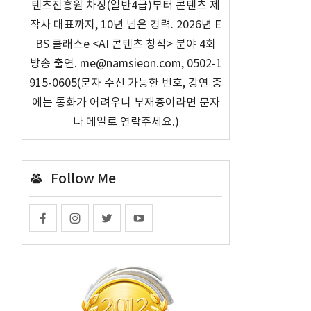
텐츠진흥원 차장(일반4급)부터 콘텐츠 제
작사 대표까지, 10년 넘은 경력. 2026년 E
BS 클래스e <AI 콘텐츠 창작> 분야 4회
방송 출연. me@namsieon.com, 0502-1
915-0605(문자 수신 가능한 번호, 강연 중
에는 통화가 어려우니 부재중이라면 문자
나 메일로 연락주세요.)
Follow Me