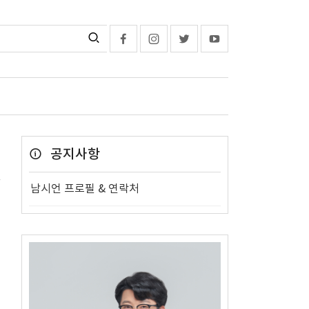
공지사항
남시언 프로필 & 연락처