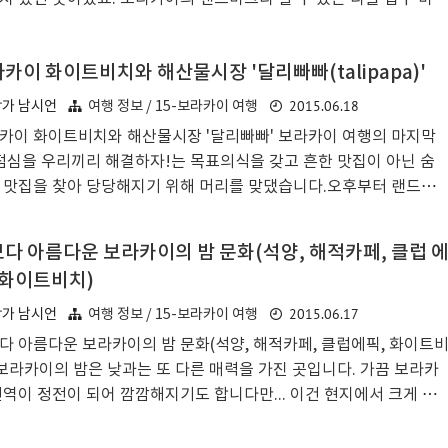
 위치해있어서 접근성도 좋고 또 이번 여행 숙소인 YB HOSTEL과도
 가까워 여러가지로 장점이 많았지만... 해외여행에서 맥도날드라니.
카이 화이트비치와 해산물시장 '달리빠빠(talipapa)'
가 손해보는 기분이 들기 마련입니다. 현지식이 얼마나 먹을게 많은
맥도날드라니요!하지만 정신을 차리고보니 저희 일행은 울며 겨자먹
2015.06.18
작가 남시언
여행 정보 / 15-보라카이 여행
 맥도날드의 문을 열고 있었습니다. 밥을 먹긴 먹어야하고, 시간은 없
카이 화이트비치와 해산물시장 '달리빠빠' 보라카이 여행의 마지막
니까요. 이전 글에서 해산물 시장인 달리빠빠에 다녀왔다는 글을 적
 점심을 우리끼리 해결하자!는 목표의식을 갖고 흔한 맛집이 아닌 숨
죠. 달리빠빠를 빠져나와 트라이시클을 타고 다시 숙소 인근으로 향
 맛집을 찾아 당당해지기 위해 머리를 맞댔습니다.오후부터 랜드투
다...
 예정되어 있던 터라 1시간의 식사 시간이 주어졌는데요. 이 1시간이
로 짧더군요. 전날 클럽에서 만난 필리핀 친구인 마크(Mark)에게 연
다 아름다운 보라카이의 밤 문화(석양, 해적카페, 클럽 
 닿아 점심시간에 합류하기로 약속하고 약속 장소에서 기다렸습니
 화이트비치)
 약속 장소는 화이트비치 인근이었는데 아무래도 한국처럼 연락이 빨
빨리 되는게 아니다보니 시간은 하염없이 흘러갔고... 시간이 부족하다
2015.06.17
작가 남시언
여행 정보 / 15-보라카이 여행
사실을 알 턱이 없는 마크(Mark)는 당당하게 화이트비치를 거닐며 자
다 아름다운 보라카이의 밤 문화(석양, 해적카페, 클럽에픽, 화이트
 아는 맛집으로 우리 일행을 이끌었습니다.마크(Mark)가 소개해준
 보라카이의 밤은 낮과는 또 다른 매력을 가진 곳입니다. 가끔 보라카
은 보라카이..
전역이 정전이 되어 깜깜해지기도 합니다만... 이건 현지에서 크게 놀
일은 아닙니다. 익숙한 일이죠. 오히려 정전이 되면서 좀 더 많은 별을
수 있게 될 때도 있습니다. 실제 저희 일행도 야간 스냅촬영시 보라카