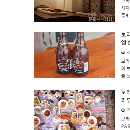
보라
이션
사지
을 
콜릿
라..
과 
는 
보라
리고
엘 
다소
이 
에서
보라카
행할
히 
향하
를 
문인
가 
보라
지나
라우
비치
의 
보라
구쪽
PA
리조