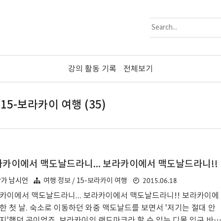
강의 활동 기록
전체보기
15-보라카이 여행 (35)
카이에서 맥도날드라니... 보라카이에서 맥도날드라니!!
2015.06.18
작가 남시언
여행 정보 / 15-보라카이 여행
카이에서 맥도날드라니... 보라카이에서 맥도날드라니!! 보라카이에
한 첫 날. 숙소로 이동하던 와중 맥도날드를 보면서 '저기는 절대 안
지'했던 곳이었죠. 보라카이의 랜드마크라 할 수 있는 디몰 입구 바로