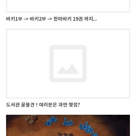
바키1부 -> 바키2부 -> 한마바키 19권 까지...
도서관 꼴불견 ! 여러분은 과연 몇점?