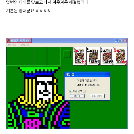
몇번의 패배를 맛보고 나서 겨우겨우 해결했더니
기분은 좋더군요 ㅎㅎㅎㅎ