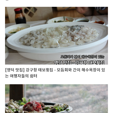
[영덕 맛집] 강구항 태보횟집 - 모듬회와 간이 해수욕장이 있
는 여행자들의 쉼터