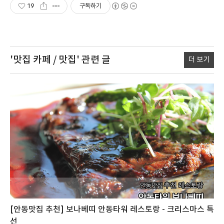
19
구독하기
'맛집 카페 / 맛집'
관련 글
더 보기
[안동맛집 추천] 보나베띠 안동타워 레스토랑 - 크리스마스 특
선