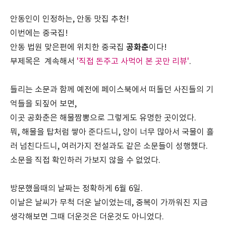
안동인이 인정하는, 안동 맛집 추천!
이번에는 중국집!
공화춘
안동 법원 맞은편에 위치한 중국집
이다!
부제목은 계속해서
'직접 돈주고 사먹어 본 곳만 리뷰'
.
들리는 소문과 함께 예전에 페이스북에서 떠돌던 사진들의 기
억들을 되짚어 보면,
이곳 공화춘은 해물짬뽕으로 그렇게도 유명한 곳이었다.
뭐, 해물을 탑처럼 쌓아 준다드니, 양이 너무 많아서 국물이 흘
러 넘친다드니, 여러가지 전설과도 같은 소문들이 성행했다.
소문을 직접 확인하러 가보지 않을 수 없었다.
방문했을때의 날짜는 정확하게 6월 6일.
이날은 날씨가 무척 더운 날이었는데, 중복이 가까워진 지금
생각해보면 그때 더운것은 더운것도 아니었다.