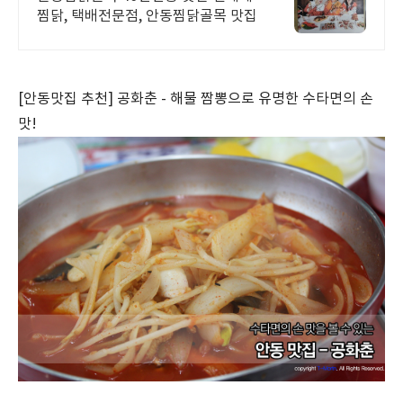
찜닭, 택배전문점, 안동찜닭골목 맛집
[안동맛집 추천] 공화춘 - 해물 짬뽕으로 유명한 수타면의 손
맛!