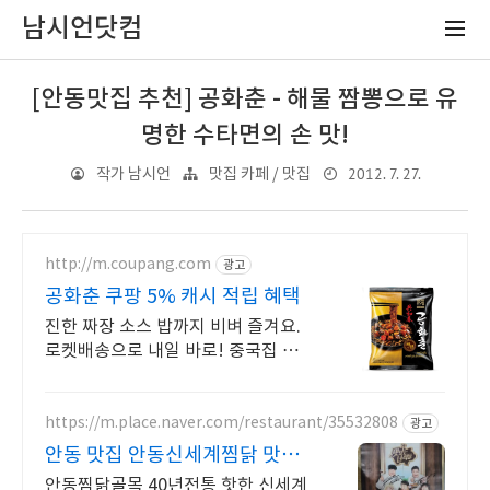
남시언닷컴
[안동맛집 추천] 공화춘 - 해물 짬뽕으로 유
명한 수타면의 손 맛!
2012. 7. 27.
작가 남시언
맛집 카페 / 맛집
http://m.coupang.com
광고
공화춘 쿠팡 5% 캐시 적립 혜택
진한 짜장 소스 밥까지 비벼 즐겨요.
로켓배송으로 내일 바로! 중국집 맛
그대로 집에서! 탱글한 면발, 고소한
풍미가 가득해요.
https://m.place.naver.com/restaurant/35532808
광고
안동 맛집 안동신세계찜닭 맛있
는녀석들 치킨랩소디 방영
안동찜닭골목 40년전통 핫한 신세계