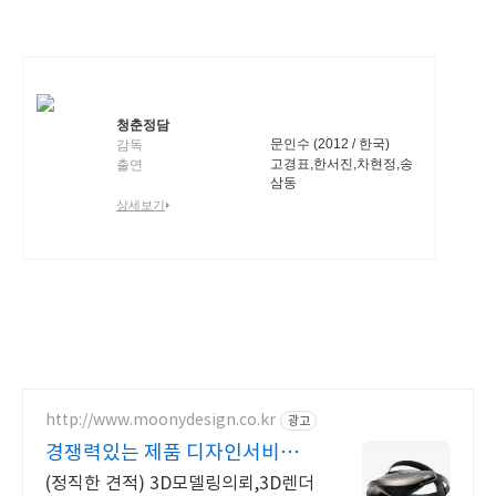
청춘정담
문인수 (2012 / 한국)
감독
고경표,한서진,차현정,송
출연
삼동
상세보기
http://www.moonydesign.co.kr
광고
경쟁력있는 제품 디자인서비스
국제디자인어워드 레드닷 수상
(정직한 견적) 3D모델링의뢰,3D렌더