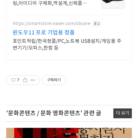
링,아이디어 구체화,역설계,신제품개
발 제품 개발에 대한 모든것을 연구합
니다. 언제든지 연락주시면 친절히 상
담드립니다.
https://smartstore.naver.com/sbcore
광고
윈도우11 프로 기업용 정품
포인트적립/한국정품/PC,노트북 USB설치/게임용 주
변기기/오피스,한컴 등
7
구독하기
'문화콘텐츠 / 문화 영화콘텐츠'
관련 글
더 보기