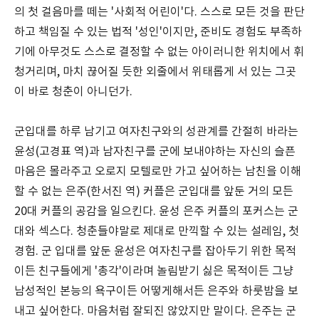
의 첫 걸음마를 떼는 '사회적 어린이'다. 스스로 모든 것을 판단
하고 책임질 수 있는 법적 '성인'이지만, 준비도 경험도 부족하
기에 아무것도 스스로 결정할 수 없는 아이러니한 위치에서 휘
청거리며, 마치 끊어질 듯한 외줄에서 위태롭게 서 있는 그곳
이 바로 청춘이 아니던가.
군입대를 하루 남기고 여자친구와의 성관계를 간절히 바라는
윤성(고경표 역)과 남자친구를 군에 보내야하는 자신의 슬픈
마음은 몰라주고 오로지 모텔로만 가고 싶어하는 남친을 이해
할 수 없는 은주(한서진 역) 커플은 군입대를 앞둔 거의 모든
20대 커플의 공감을 일으킨다. 윤성 은주 커플의 포커스는 군
대와 섹스다. 청춘들야말로 제대로 만끽할 수 있는 설레임, 첫
경험. 군 입대를 앞둔 윤성은 여자친구를 잡아두기 위한 목적
이든 친구들에게 '총각'이라며 놀림받기 싫은 목적이든 그냥
남성적인 본능의 욕구이든 어떻게해서든 은주와 하룻밤을 보
내고 싶어한다. 마음처럼 잘되진 않았지만 말이다. 은주는 군