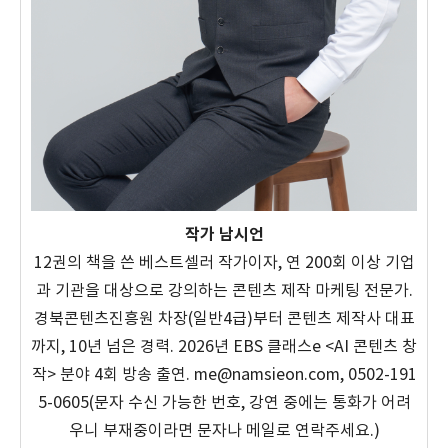
작가 남시언
12권의 책을 쓴 베스트셀러 작가이자, 연 200회 이상 기업
과 기관을 대상으로 강의하는 콘텐츠 제작 마케팅 전문가.
경북콘텐츠진흥원 차장(일반4급)부터 콘텐츠 제작사 대표
까지, 10년 넘은 경력. 2026년 EBS 클래스e <AI 콘텐츠 창
작> 분야 4회 방송 출연. me@namsieon.com, 0502-191
5-0605(문자 수신 가능한 번호, 강연 중에는 통화가 어려
우니 부재중이라면 문자나 메일로 연락주세요.)