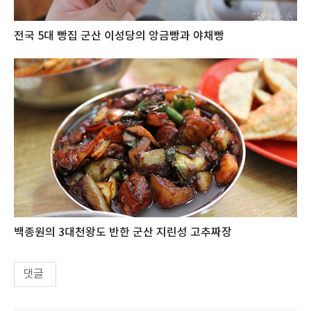
전국 5대 빵집 군산 이성당의 앙금빵과 야채빵
백종원의 3대천왕도 반한 군산 지린성 고추짜장
댓글