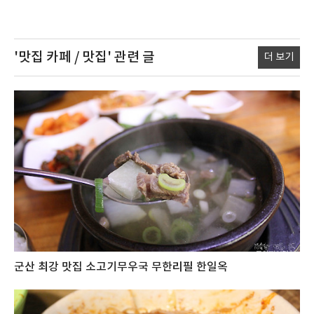
'맛집 카페 / 맛집'
관련 글
더 보기
군산 최강 맛집 소고기무우국 무한리필 한일옥