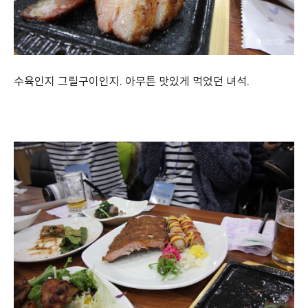
수육인지 그릴구이인지. 아무튼 맛있게 먹었던 녀석.