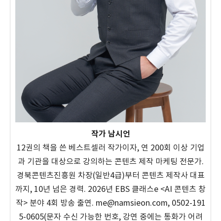
작가 남시언
12권의 책을 쓴 베스트셀러 작가이자, 연 200회 이상 기업
과 기관을 대상으로 강의하는 콘텐츠 제작 마케팅 전문가.
경북콘텐츠진흥원 차장(일반4급)부터 콘텐츠 제작사 대표
까지, 10년 넘은 경력. 2026년 EBS 클래스e <AI 콘텐츠 창
작> 분야 4회 방송 출연. me@namsieon.com, 0502-191
5-0605(문자 수신 가능한 번호, 강연 중에는 통화가 어려