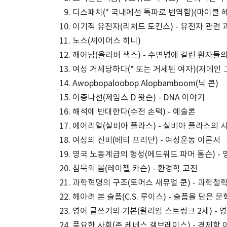
디스패치(* 국내에선 특파로 번역함)(마이클 헤
이기적 유전자(리처드 도킨스) - 유전자 관련
노스(셰이머스 히니)
깨어남(올리버 색스) - 수면병에 걸린 환자들
여성 거세당하다(* 또는 거세된 여자)(저메인 
Awopbopaloobop Alopbamboom(닉 콘)
이중나선(제임스 D 왓슨) - DNA 이야기
해석에 반대한다(수전 손택) - 예술론
에어리얼(실비아 플라스) - 실비아 플라스의 
여성의 신비(베티 프리단) - 여성운동 이론서
영국 노동계급의 형성(에드워드 파머 톰슨) - 
침묵의 봄(레이첼 카슨) - 환경학 고전
과학혁명의 구조(토머스 새뮤얼 쿤) - 과학철
헤아려 본 슬픔(C.S. 루이스) - 슬픔을 담은 문
영어 글쓰기의 기본(윌리엄 스트렁크 2세) - 
풍요한 사회(존 케네스 갤브레이스) - 경제학