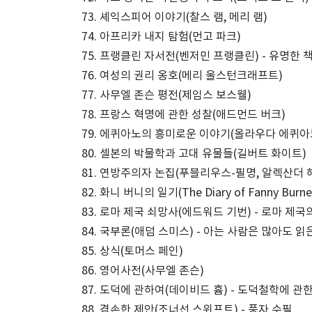
셰익스피어 이야기(찰스 램, 메리 램)
아프리카 내지 탐험(먼고 파크)
프랭클린 자서전(벤저민 프랭클린) - 유명한 
여성의 권리 옹호(메리 울스턴크래프트)
사무엘 존슨 평전(제임스 보스웰)
프랑스 혁명에 관한 성찰(애드먼드 버크)
에퀴아노의 흥미로운 이야기(올라우다 에퀴아
셀본의 박물학과 고대 유물들(길버트 화이트)
연방주의자 논집(푸블리우스-필명, 알렉산더 해
화니 버니의 일기(The Diary of Fanny Burne
로마 제국 쇠망사(에드워드 기번) - 로마 제국
국부론(애덤 스미스) - 아는 사람은 많아도 읽
상식(토머스 페인)
영어사전(사무엘 존슨)
도덕에 관하여(데이비드 흄) - 도덕철학에 관한
겸손한 제안(조너선 스위프트) - 풍자 수필