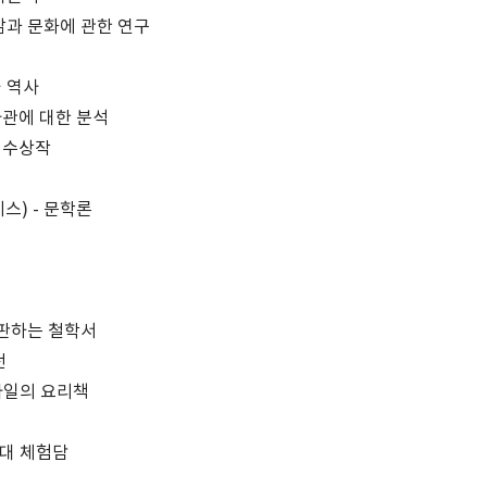
삶과 문화에 관한 연구
와 역사
사관에 대한 분석
 수상작
스) - 문학론
비판하는 철학서
전
스타일의 요리책
지대 체험담