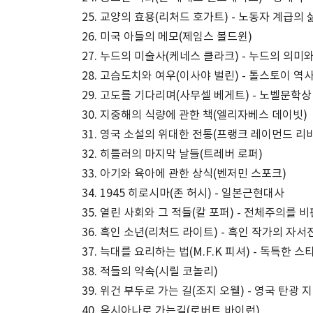
교양의 효용(리처드 호가트) - 노동자 계급의 
미국 아들의 메모(제임스 볼드윈)
누드의 미술사(케네스 클라크) - 누드의 의미
고슴도치와 여우(이사야 벌린) - 톨스토이 역
고도를 기다리며(사무셀 베게트) - 노벨문학상
지중해의 식량에 관한 책(엘리자베스 데이빗)
영국 소설의 위대한 전통(프랭크 레이먼드 리비
히틀러의 마지막 날들(트레버 로퍼)
아기와 육아에 관한 상식(벤저민 스포크)
1945 히로시마(존 허시) - 일본근현대사
열린 사회와 그 적들(칼 포퍼) - 전체주의를 
흑인 소년(리처드 라이트) - 흑인 작가의 자서
늑대를 요리하는 법(M.F.K 피셔) - 독특한 
적들의 약속(시릴 코놀리)
위건 부두로 가는 길(조지 오웰) - 영국 탄광 
옥시아나로 가는길(로버트 바이런)