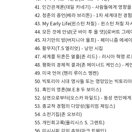
인간관계론(데일 카네기) - 사람들에게 영향을
청춘의 증언(베라 브리튼) - 1차 세계대전 경
My Early Life(윈스턴 처칠) - 윈스턴 처칠 
모든 것에 안녕(굿 바이 투 올 댓)(로버트 그레
자기만의 방(버지니아 울프) - 페미니즘 에세
황무지(T.S 엘리엇) - 낭만 시집
세계를 뒤흔든 열흘(존 리드) - 러시아 혁명 르
평화의 경제적 결과(존 메이너드 케인스) - 케
미국 언어 (헨리 루이스 멩켄)
빅토리아 시대 명사들 또는 명망있는 빅토리아
흑인의 영혼(W.E.B 두 보이스)
심연으로부터(오스카 와일드) - 동성 연인에게
종교적 경험의 다양성(윌리엄 제임스)
소전기집(존 오브리)
개인회고록(율리시스 S. 그랜트)
미시시피 강의 추억(마크 트웨인)