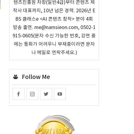
텐츠진흥원 차장(일반4급)부터 콘텐츠 제
작사 대표까지, 10년 넘은 경력. 2026년 E
BS 클래스e <AI 콘텐츠 창작> 분야 4회
방송 출연. me@namsieon.com, 0502-1
915-0605(문자 수신 가능한 번호, 강연 중
에는 통화가 어려우니 부재중이라면 문자
나 메일로 연락주세요.)
Follow Me