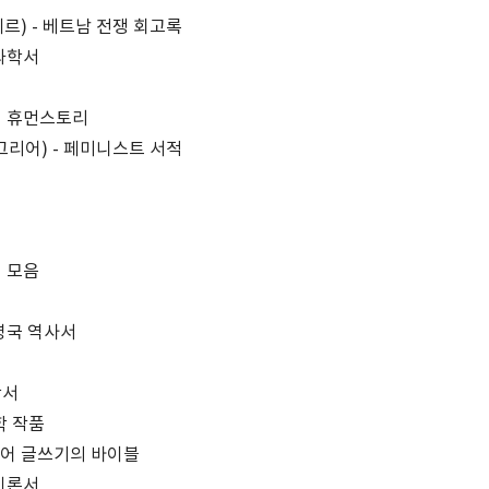
르) - 베트남 전쟁 회고록
 과학서
의 휴먼스토리
그리어) - 페미니스트 서적
시 모음
영국 역사서
학서
학 작품
영어 글쓰기의 바이블
 이론서