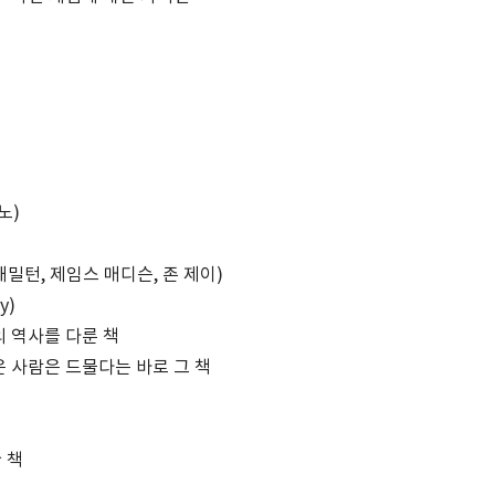
책
노)
밀턴, 제임스 매디슨, 존 제이)
y)
의 역사를 다룬 책
은 사람은 드물다는 바로 그 책
 책