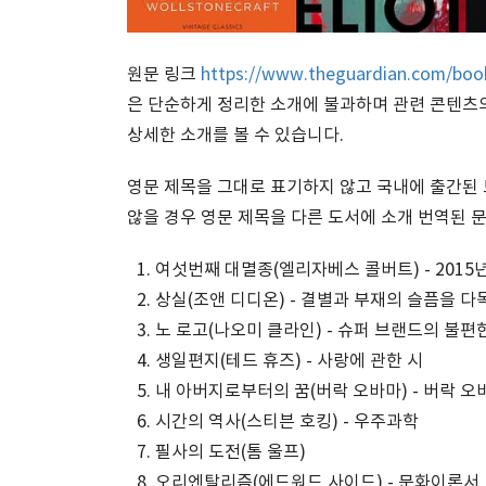
원문 링크
https://www.theguardian.com/books
은 단순하게 정리한 소개에 불과하며 관련 콘텐츠
상세한 소개를 볼 수 있습니다.
영문 제목을 그대로 표기하지 않고 국내에 출간된
않을 경우 영문 제목을 다른 도서에 소개 번역된 
여섯번째 대멸종(엘리자베스 콜버트) - 2015
상실(조앤 디디온) - 결별과 부재의 슬픔을 
노 로고(나오미 클라인) - 슈퍼 브랜드의 불편
생일편지(테드 휴즈) - 사랑에 관한 시
내 아버지로부터의 꿈(버락 오바마) - 버락 오
시간의 역사(스티븐 호킹) - 우주과학
필사의 도전(톰 울프)
오리엔탈리즘(에드워드 사이드) - 문화이론서