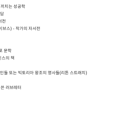
 끼치는 성공학
험담
자서전
이브스) - 작가의 자서전
이
포 문학
인스의 책
인들 또는 빅토리아 왕조의 명사들(리튼 스트래치)
 쓴 러브레터