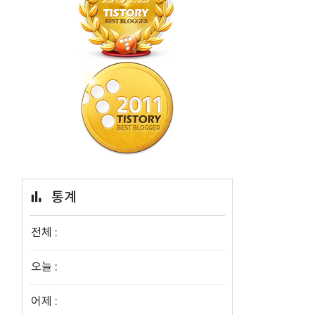
통계
전체 :
오늘 :
어제 :