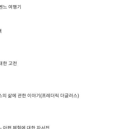
세벤느 여행기
책
 대한 고전
스의 삶에 관한 이야기(프레더릭 더글러스)
- 아편 체험에 대한 자서전