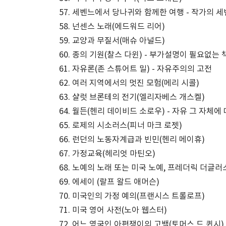
세벤느에서 당나귀와 함께한 여행 - 작가의 
넌센스 노래(에드워드 리어)
교양과 무질서(매슈 아널드)
종의 기원(찰스 다윈) - 부가설명이 필요없는 
자유론(존 스튜어트 밀) - 자유주의의 고전
여러 지역에서의 멋진 모험(메리 시콜)
샬럿 브론테의 전기(엘리자베스 개스켈)
월든(헨리 데이비드 소로우) - 자유 그 자체에
로제의 시소러스(피너 마크 로젯)
런던의 노동자계급과 빈민(헨리 메이휴)
가정교육(헤리엇 마틴오)
노예의 노래 또는 미국 노예, 프레더릭 더글러
에세이 (랄프 왈드 애머슨)
미국인의 가정 예의(프랜시스 트롤로프)
미국 영어 사전(노아 웹스터)
어느 영국인 아편쟁이의 고백(토머스 드 퀸시) 