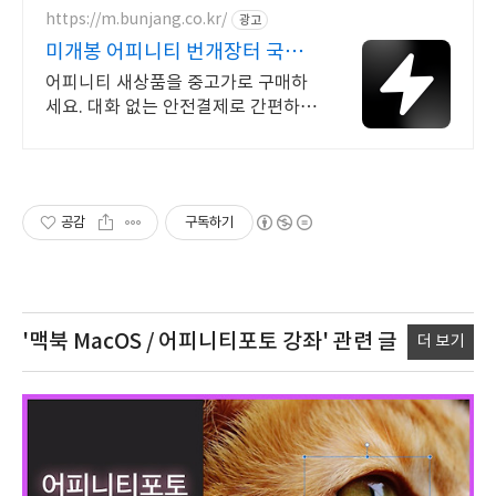
https://m.bunjang.co.kr/
광고
미개봉 어피니티 번개장터 국내
최대 브랜드 중고거래
어피니티 새상품을 중고가로 구매하
세요. 대화 없는 안전결제로 간편하
게! 전국 각지에서 올라오는 전국구
최다 상품 매일 10만 개 이상의 신규
상품 업로드
공감
구독하기
'맥북 MacOS / 어피니티포토 강좌'
관련 글
더 보기