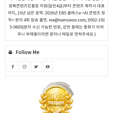
경북콘텐츠진흥원 차장(일반4급)부터 콘텐츠 제작사 대표
까지, 10년 넘은 경력. 2026년 EBS 클래스e <AI 콘텐츠 창
작> 분야 4회 방송 출연. me@namsieon.com, 0502-191
5-0605(문자 수신 가능한 번호, 강연 중에는 통화가 어려
우니 부재중이라면 문자나 메일로 연락주세요.)
Follow Me