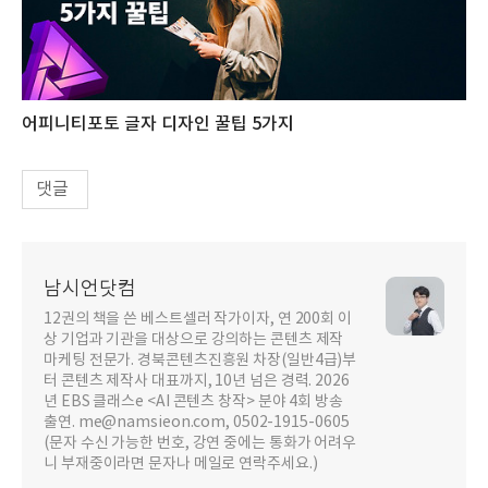
어피니티포토 글자 디자인 꿀팁 5가지
댓글
남시언닷컴
12권의 책을 쓴 베스트셀러 작가이자, 연 200회 이
상 기업과 기관을 대상으로 강의하는 콘텐츠 제작
마케팅 전문가. 경북콘텐츠진흥원 차장(일반4급)부
터 콘텐츠 제작사 대표까지, 10년 넘은 경력. 2026
년 EBS 클래스e <AI 콘텐츠 창작> 분야 4회 방송
출연. me@namsieon.com, 0502-1915-0605
(문자 수신 가능한 번호, 강연 중에는 통화가 어려우
니 부재중이라면 문자나 메일로 연락주세요.)