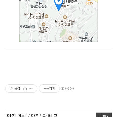
공감
구독하기
'맛집 카페 / 맛집'
관련 글
더 보기