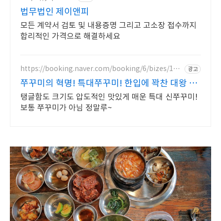
법무법인 제이앤피
모든 계약서 검토 및 내용증명 그리고 고소장 접수까지
합리적인 가격으로 해결하세요
https://booking.naver.com/booking/6/bizes/149
광고
4639
쭈꾸미의 혁명! 특대쭈꾸미! 한입에 꽉찬 대왕 신
쭈꾸미!
탱글함도 크기도 압도적인 맛있게 매운 특대 신쭈꾸미!
보통 쭈꾸미가 아님 정말루~