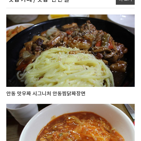
안동 맛우짜 시그니처 안동찜닭짜장면