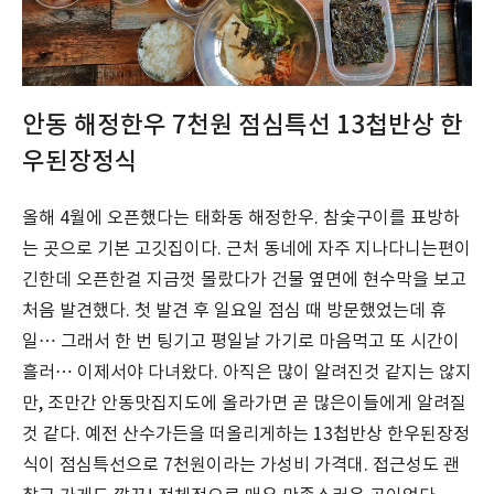
안동 해정한우 7천원 점심특선 13첩반상 한
우된장정식
올해 4월에 오픈했다는 태화동 해정한우. 참숯구이를 표방하
는 곳으로 기본 고깃집이다. 근처 동네에 자주 지나다니는편이
긴한데 오픈한걸 지금껏 몰랐다가 건물 옆면에 현수막을 보고
처음 발견했다. 첫 발견 후 일요일 점심 때 방문했었는데 휴
일… 그래서 한 번 팅기고 평일날 가기로 마음먹고 또 시간이
흘러… 이제서야 다녀왔다. 아직은 많이 알려진것 같지는 않지
만, 조만간 안동맛집지도에 올라가면 곧 많은이들에게 알려질
것 같다. 예전 산수가든을 떠올리게하는 13첩반상 한우된장정
식이 점심특선으로 7천원이라는 가성비 가격대. 접근성도 괜