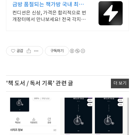
금방 품절되는 책가방 국내 최대
브랜드 중고거래
컨디션은 신상, 가격은 합리적으로 번
개장터에서 만나보세요! 전국 각지에
서 올라오는 전국구 최다 상품 매일 1
0만 개 이상의 신규 상품 업로드
공감
구독하기
'책 도서 / 독서 기록'
관련 글
더 보기