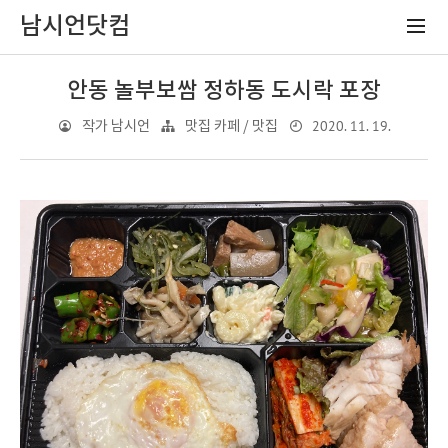
남시언닷컴
안동 놀부보쌈 정하동 도시락 포장
2020. 11. 19.
작가 남시언
맛집 카페 / 맛집