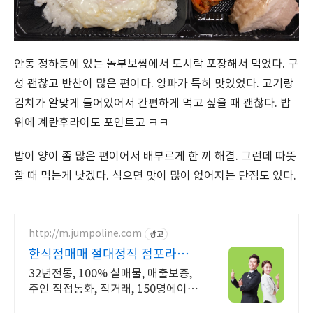
안동 정하동에 있는 놀부보쌈에서 도시락 포장해서 먹었다. 구
성 괜찮고 반찬이 많은 편이다. 양파가 특히 맛있었다. 고기랑
김치가 알맞게 들어있어서 간편하게 먹고 싶을 때 괜찮다. 밥
위에 계란후라이도 포인트고 ㅋㅋ
밥이 양이 좀 많은 편이어서 배부르게 한 끼 해결. 그런데 따뜻
할 때 먹는게 낫겠다. 식으면 맛이 많이 없어지는 단점도 있다.
http://m.jumpoline.com
광고
한식점매매 절대정직 점포라인
빠른 직거래 & 안전중개거래
32년전통, 100% 실매물, 매출보증,
주인 직접통화, 직거래, 150명에이전
트