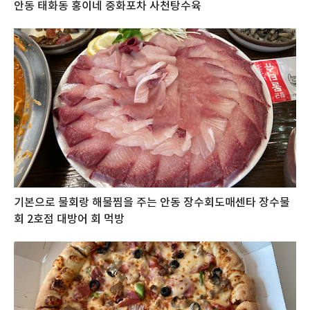
안동 태화동 홍이네 중화포차 사천탕수육
기본으로 물회랑 해물찜을 주는 안동 장수회도매센타 장수물
회 2호점 대방어 회 먹방