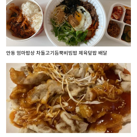
안동 엄마밥상 차돌고기듬뿍비빔밥 제육덮밥 배달