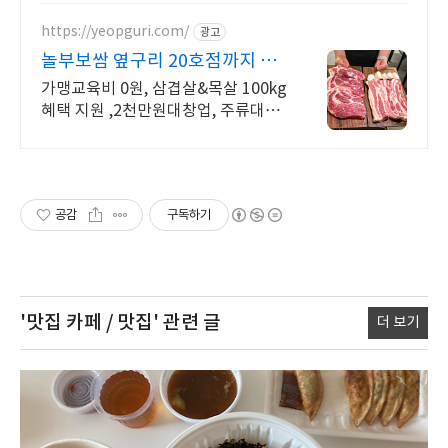
https://yeopguri.com/
광고
놀부보쌈 옆구리 20호점까지 가
맹교육비 면제
가맹교육비 0원, 삼겹살&목살 100kg
혜택 지원 ,2천만원대창업, 주류대출
까지
공감
구독하기
'맛집 카페 / 맛집'
관련 글
더 보기