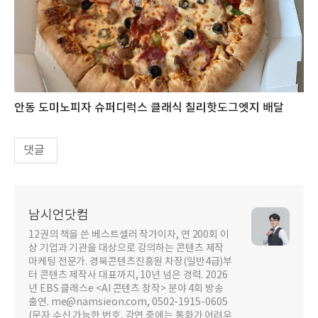
안동 도미노피자 슈퍼디럭스 클래식 칠리핫도그엣지 배달
댓글
남시언닷컴
12권의 책을 쓴 베스트셀러 작가이자, 연 200회 이
상 기업과 기관을 대상으로 강의하는 콘텐츠 제작
마케팅 전문가. 경북콘텐츠진흥원 차장(일반4급)부
터 콘텐츠 제작사 대표까지, 10년 넘은 경력. 2026
년 EBS 클래스e <AI 콘텐츠 창작> 분야 4회 방송
출연. me@namsieon.com, 0502-1915-0605
(문자 수신 가능한 번호, 강연 중에는 통화가 어려우