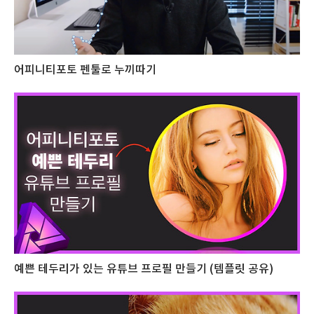
어피니티포토 펜툴로 누끼따기
예쁜 테두리가 있는 유튜브 프로필 만들기 (템플릿 공유)