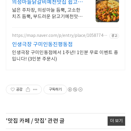
의성마늘닭갈비예천맛집 쉽고 빠
른 네이버 예약
넓은 주차장, 의성마늘 듬뿍, 고소한
치즈 듬뿍, 부드러운 닭고기예천맛집
50명 까지 들어 올 수 있는 매장
https://map.naver.com/p/entry/place/105877418
광고
5
인생극장 구미인동진평동점
인생극장 구미인동점에서 1주년! 1인분 무료 이벤트 중
입니다! (3인분 주문시)
공감
구독하기
'맛집 카페 / 맛집'
관련 글
더 보기