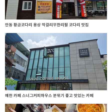
안동 황금코다리 용상 막걸리무한리필 코다리 맛집
예천 카페 스너그커피하우스 분위기 좋고 맛있는 카페