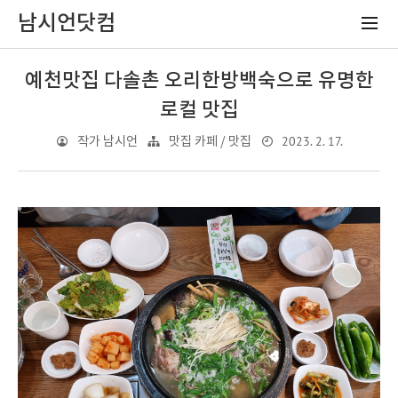
남시언닷컴
예천맛집 다솔촌 오리한방백숙으로 유명한
로컬 맛집
2023. 2. 17.
작가 남시언
맛집 카페 / 맛집