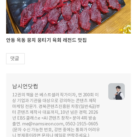
안동 옥동 뭉치 뭉티기 육회 레전드 맛집
댓글
남시언닷컴
12권의 책을 쓴 베스트셀러 작가이자, 연 200회 이
상 기업과 기관을 대상으로 강의하는 콘텐츠 제작
마케팅 전문가. 경북콘텐츠진흥원 차장(일반4급)부
터 콘텐츠 제작사 대표까지, 10년 넘은 경력. 2026
년 EBS 클래스e <AI 콘텐츠 창작> 분야 4회 방송
출연. me@namsieon.com, 0502-1915-0605
(문자 수신 가능한 번호, 강연 중에는 통화가 어려우
니 부재중이라면 문자나 메일로 연락주세요.)