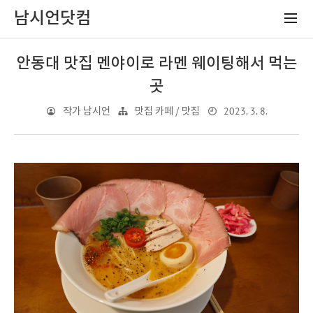
남시언닷컴
안동대 맛집 멘야이로 라멘 웨이팅해서 먹는
곳
2023. 3. 8.
작가 남시언
맛집 카페 / 맛집