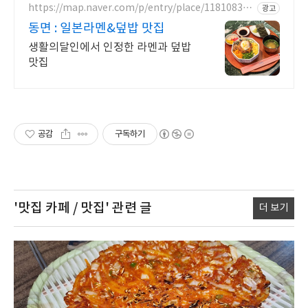
https://map.naver.com/p/entry/place/118108344
광고
9
동면 : 일본라멘&덮밥 맛집
생활의달인에서 인정한 라멘과 덮밥
맛집
공감
구독하기
'맛집 카페 / 맛집'
관련 글
더 보기