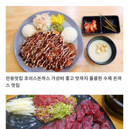
안동맛집 초이스돈까스 가성비 좋고 맛까지 훌륭한 수제 돈까
스 맛집