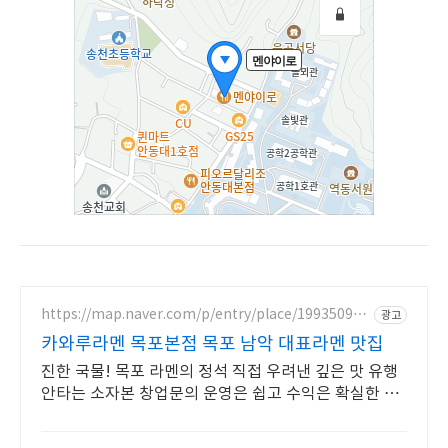
https://map.naver.com/p/entry/place/199350994
광고
9
카와루라멘 목포본점 목포 남악 대표라멘 맛집
진한 국물! 목포 라멘의 정석 직접 우려낸 깊은 맛 유행
안타는 소자본 창업문의 운영은 쉽고 수익은 확실한 브
랜드 지금 확인하세요