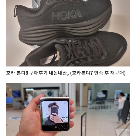
호카 본디8 구매후기 내돈내산, (호카본디7 만족 후 재구매)