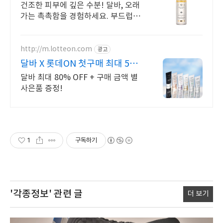
분감
건조한 피부에 깊은 수분! 달바, 오래
가는 촉촉함을 경험하세요. 부드럽게
스며드는 에센스, 산뜻한 마무리감으
로 하루 종일 편안하게.
http://m.lotteon.com
광고
달바 X 롯데ON 첫구매 최대 5천
원 혜택!
달바 최대 80% OFF + 구매 금액 별
사은품 증정!
1
구독하기
'각종정보'
관련 글
더 보기