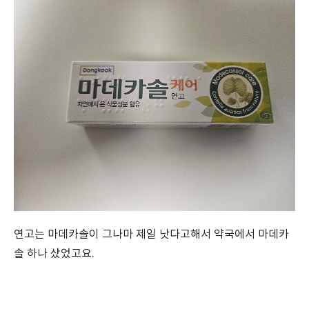
연고는 마데카솔이 그나마 제일 낫다고해서 약국에서 마데카
솔 하나 샀었고요.