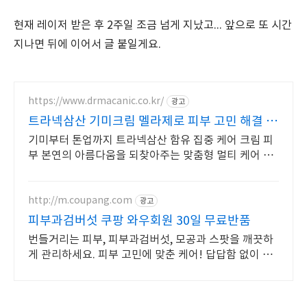
현재 레이저 받은 후 2주일 조금 넘게 지났고... 앞으로 또 시간
지나면 뒤에 이어서 글 붙일게요.
https://www.drmacanic.co.kr/
광고
트라넥삼산 기미크림 멜라제로 피부 고민 해결 위
한 솔루션
기미부터 톤업까지 트라넥삼산 함유 집중 케어 크림 피
부 본연의 아름다움을 되찾아주는 맞춤형 멀티 케어 솔
루션
http://m.coupang.com
광고
피부과검버섯 쿠팡 와우회원 30일 무료반품
번들거리는 피부, 피부과검버섯, 모공과 스팟을 깨끗하
게 관리하세요. 피부 고민에 맞춘 케어! 답답함 없이 상
쾌한 마무리감을 경험해 보세요.