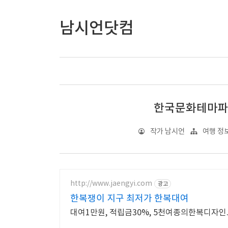
남시언닷컴
한국문화테마파크
작가 남시언
여행 정보
http://www.jaengyi.com
광고
한복쟁이 지구 최저가 한복대여
대여1만원, 적립금30%, 5천여종의한복디자인