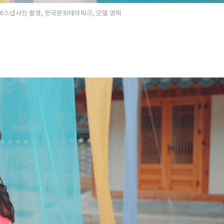
울 한복스냅사진 촬영, 한국문화테마파크, 모델 영픽