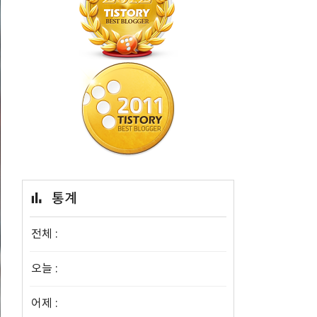
통계
전체 :
오늘 :
어제 :