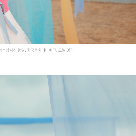
울 한복스냅사진 촬영, 한국문화테마파크, 모델 영픽