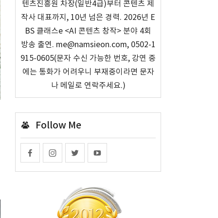
텐츠진흥원 차장(일반4급)부터 콘텐츠 제
작사 대표까지, 10년 넘은 경력. 2026년 E
BS 클래스e <AI 콘텐츠 창작> 분야 4회
방송 출연. me@namsieon.com, 0502-1
915-0605(문자 수신 가능한 번호, 강연 중
에는 통화가 어려우니 부재중이라면 문자
나 메일로 연락주세요.)
Follow Me