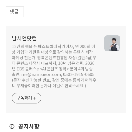
댓글
남시언닷컴
12권의 책을 쓴 베스트셀러 작가이자, 연 200회 이
상 기업과 기관을 대상으로 강의하는 콘텐츠 제작
마케팅 전문가. 경북콘텐츠진흥원 차장(일반4급)부
터 콘텐츠 제작사 대표까지, 10년 넘은 경력. 2026
년 EBS 클래스e <AI 콘텐츠 창작> 분야 4회 방송
출연. me@namsieon.com, 0502-1915-0605
(문자 수신 가능한 번호, 강연 중에는 통화가 어려우
니 부재중이라면 문자나 메일로 연락주세요.)
구독하기
공지사항