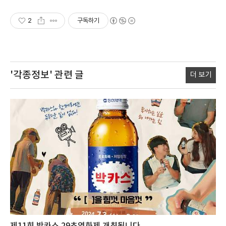
2
구독하기
'각종정보'
관련 글
더 보기
제11회 박카스 29초영화제 개최됩니다