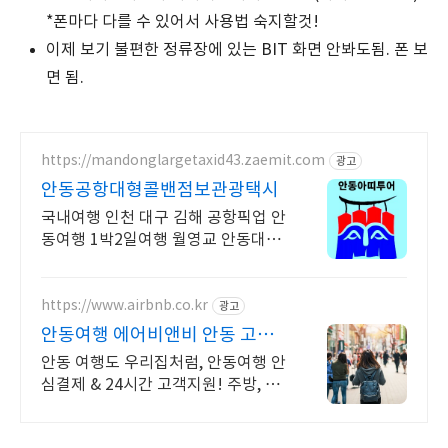
*폰마다 다를 수 있어서 사용법 숙지할것!
이제 보기 불편한 정류장에 있는 BIT 화면 안봐도됨. 폰 보
면 됨.
https://mandonglargetaxid43.zaemit.com
광고
안동공항대형콜밴점보관광택시
국내여행 인천 대구 김해 공항픽업 안
동여행 1박2일여행 월영교 안동대형
콜밴관광택시
https://www.airbnb.co.kr
광고
안동여행 에어비앤비 안동 고택
의 밤
안동 여행도 우리집처럼, 안동여행 안
심결제 & 24시간 고객지원! 주방, 수
영장, 자쿠지, 아기 침대. 필요한 모든
게 갖춰진 숙소를 예약하세요.