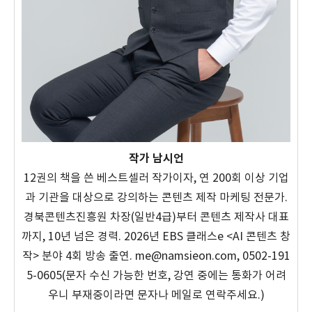
작가 남시언
12권의 책을 쓴 베스트셀러 작가이자, 연 200회 이상 기업
과 기관을 대상으로 강의하는 콘텐츠 제작 마케팅 전문가.
경북콘텐츠진흥원 차장(일반4급)부터 콘텐츠 제작사 대표
까지, 10년 넘은 경력. 2026년 EBS 클래스e <AI 콘텐츠 창
작> 분야 4회 방송 출연. me@namsieon.com, 0502-191
5-0605(문자 수신 가능한 번호, 강연 중에는 통화가 어려
우니 부재중이라면 문자나 메일로 연락주세요.)