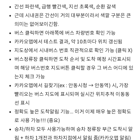
간선 파란색, 급행 빨간색, 지선 초록색, 순환 갈색
근데 시내권은 간선이 거의 대부분이라서 색깔 구분은 큰
의미는 없어보이긴함.
버스 클릭하면 아래쪽에 버스 차량번호 확인 가능
카카오맵에서 테스트 결과, 약 10초마다 위치 갱신됨
지도상에서 시내버스 번호 직관적으로 확인 가능 (클릭 X)
버스정류장 클릭하면 도착 순서 및 도착 예정 시간표시되
며 해당 버스번호 지도버튼 클릭할 경우 그 버스 어디에 있
는지 체크 가능
카카오맵에서 길찾기(ex : 안동시청 → 안동역) 시, 가장
빨리오는 버스 지도에 표시되며 실시간 위치추적 이동동
선 표시
정확도 높은 도착알림 기능... 이거 이제 매우 높은 정확도
로 사용 가능!!! (중요)
승차/하차 모두 사용가능하며 승차 정류장 부근 도착시 알
림 + 하차 1개전과 하차지점에서 알림 줌(카카오맵 알림)