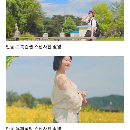
안동 교복컨셉 스냅사진 촬영
안동 유채꽃밭 스냅사진 촬영