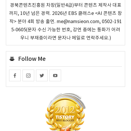
경북콘텐츠진흥원 차장(일반4급)부터 콘텐츠 제작사 대표
까지, 10년 넘은 경력. 2026년 EBS 클래스e <AI 콘텐츠 창
작> 분야 4회 방송 출연. me@namsieon.com, 0502-191
5-0605(문자 수신 가능한 번호, 강연 중에는 통화가 어려
우니 부재중이라면 문자나 메일로 연락주세요.)
Follow Me