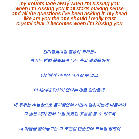
my doubts fade away when i'm kissing you
when i'm kissing you it all starts making sense
and all the questions i've been asking in my head
like are you the one should i really trust
crystal clear it becomes when i'm kissing you
전
기불꽃처럼 불똥이 튀거든..
숨쉬는 방법 몰랐으면 나는 죽고 말았을꺼야
당신에게 더이상 다가갈 수 없고,
이 세상에 당신이 없다는 것을 알았을때
내 주위는 싸늘함으로 둘러쌓인채 시간이 멈춰지는게 나을꺼야
그 밤은 내가 전혀 보질 못했던 것들을 볼 수 있도록
내 마음을 열어놓고는 그 모든걸 한순간에 도둑질 당했어