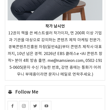
작가 남시언
12권의 책을 쓴 베스트셀러 작가이자, 연 200회 이상 기업
과 기관을 대상으로 강의하는 콘텐츠 제작 마케팅 전문가.
경북콘텐츠진흥원 차장(일반4급)부터 콘텐츠 제작사 대표
까지, 10년 넘은 경력. 2026년 EBS 클래스e <AI 콘텐츠 창
작> 분야 4회 방송 출연. me@namsieon.com, 0502-191
5-0605(문자 수신 가능한 번호, 강연 중에는 통화가 어려
우니 부재중이라면 문자나 메일로 연락주세요.)
Follow Me