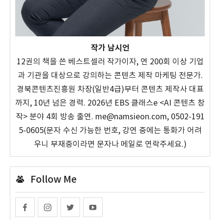
작가 남시언
12권의 책을 쓴 베스트셀러 작가이자, 연 200회 이상 기업
과 기관을 대상으로 강의하는 콘텐츠 제작 마케팅 전문가.
경북콘텐츠진흥원 차장(일반4급)부터 콘텐츠 제작사 대표
까지, 10년 넘은 경력. 2026년 EBS 클래스e <AI 콘텐츠 창
작> 분야 4회 방송 출연. me@namsieon.com, 0502-191
5-0605(문자 수신 가능한 번호, 강연 중에는 통화가 어려
우니 부재중이라면 문자나 메일로 연락주세요.)
Follow Me