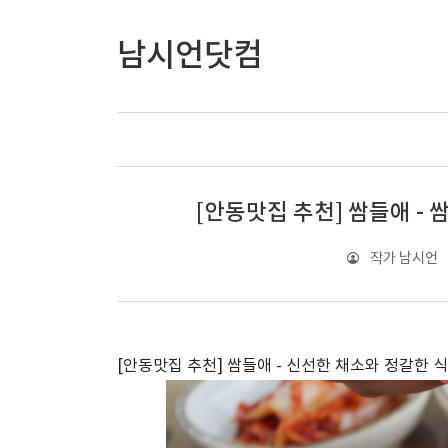
남시언닷컴
[안동맛집 추천] 쌈들애 -
작가 남시언
[안동맛집 추천] 쌈들애 - 신선한 채소와 정갈한 