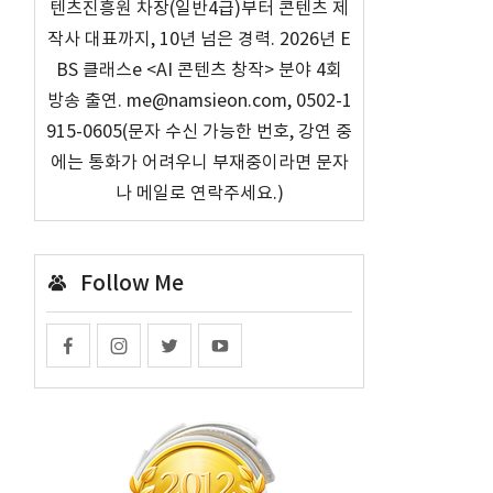
텐츠진흥원 차장(일반4급)부터 콘텐츠 제
작사 대표까지, 10년 넘은 경력. 2026년 E
BS 클래스e <AI 콘텐츠 창작> 분야 4회
방송 출연. me@namsieon.com, 0502-1
915-0605(문자 수신 가능한 번호, 강연 중
에는 통화가 어려우니 부재중이라면 문자
나 메일로 연락주세요.)
Follow Me