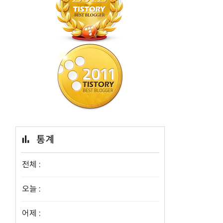
통계
건
전체 :
오늘 :
어제 :