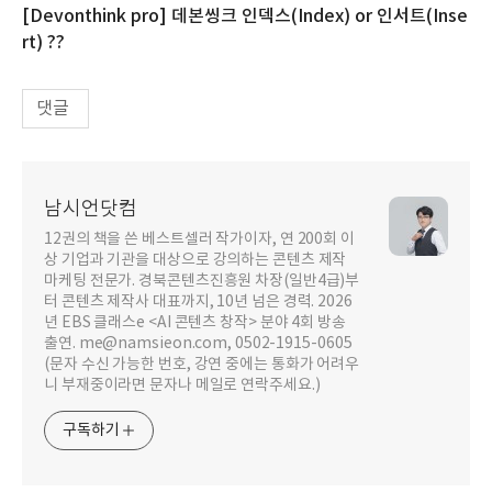
[Devonthink pro] 데본씽크 인덱스(Index) or 인서트(Inse
rt) ??
댓글
남시언닷컴
12권의 책을 쓴 베스트셀러 작가이자, 연 200회 이
상 기업과 기관을 대상으로 강의하는 콘텐츠 제작
마케팅 전문가. 경북콘텐츠진흥원 차장(일반4급)부
터 콘텐츠 제작사 대표까지, 10년 넘은 경력. 2026
년 EBS 클래스e <AI 콘텐츠 창작> 분야 4회 방송
출연. me@namsieon.com, 0502-1915-0605
(문자 수신 가능한 번호, 강연 중에는 통화가 어려우
니 부재중이라면 문자나 메일로 연락주세요.)
구독하기