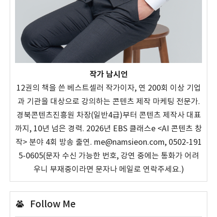
작가 남시언
12권의 책을 쓴 베스트셀러 작가이자, 연 200회 이상 기업
과 기관을 대상으로 강의하는 콘텐츠 제작 마케팅 전문가.
경북콘텐츠진흥원 차장(일반4급)부터 콘텐츠 제작사 대표
까지, 10년 넘은 경력. 2026년 EBS 클래스e <AI 콘텐츠 창
작> 분야 4회 방송 출연. me@namsieon.com, 0502-191
5-0605(문자 수신 가능한 번호, 강연 중에는 통화가 어려
우니 부재중이라면 문자나 메일로 연락주세요.)
Follow Me