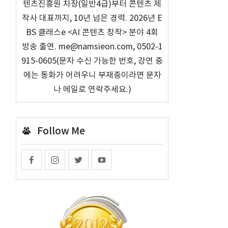
텐츠진흥원 차장(일반4급)부터 콘텐츠 제
작사 대표까지, 10년 넘은 경력. 2026년 E
BS 클래스e <AI 콘텐츠 창작> 분야 4회
방송 출연. me@namsieon.com, 0502-1
915-0605(문자 수신 가능한 번호, 강연 중
에는 통화가 어려우니 부재중이라면 문자
나 메일로 연락주세요.)
Follow Me