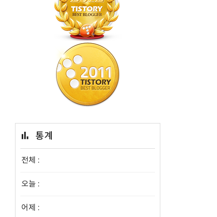
통계
전체 :
오늘 :
어제 :