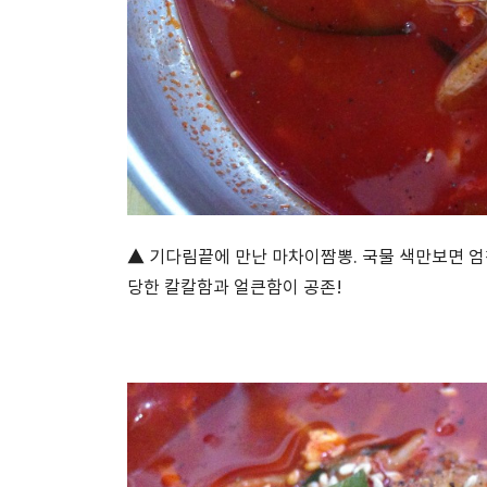
▲ 기다림끝에 만난 마차이짬뽕. 국물 색만보면 엄
당한 칼칼함과 얼큰함이 공존!