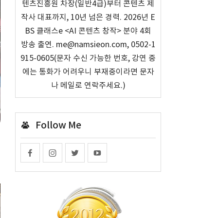
텐츠진흥원 차장(일반4급)부터 콘텐츠 제
작사 대표까지, 10년 넘은 경력. 2026년 E
BS 클래스e <AI 콘텐츠 창작> 분야 4회
방송 출연. me@namsieon.com, 0502-1
915-0605(문자 수신 가능한 번호, 강연 중
에는 통화가 어려우니 부재중이라면 문자
나 메일로 연락주세요.)
Follow Me