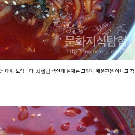
시뻘건
청 매워 보입니다.
색인데 실제론 그렇게 매운편은 아니고 적