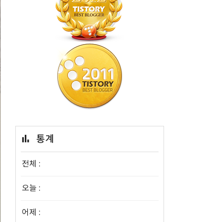
통계
전체 :
오늘 :
어제 :