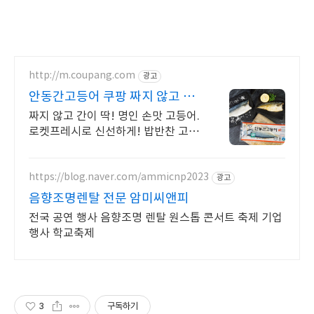
http://m.coupang.com
광고
안동간고등어 쿠팡 짜지 않고 고
소한 맛
짜지 않고 간이 딱! 명인 손맛 고등어.
로켓프레시로 신선하게! 밥반찬 고민
해결! 겉바속촉 고등어로 건강한 집
밥을 빠르게!
https://blog.naver.com/ammicnp2023
광고
음향조명렌탈 전문 암미씨앤피
전국 공연 행사 음향조명 렌탈 원스톱 콘서트 축제 기업
행사 학교축제
3
구독하기