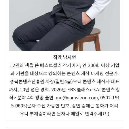
작가 남시언
12권의 책을 쓴 베스트셀러 작가이자, 연 200회 이상 기업
과 기관을 대상으로 강의하는 콘텐츠 제작 마케팅 전문가.
경북콘텐츠진흥원 차장(일반4급)부터 콘텐츠 제작사 대표
까지, 10년 넘은 경력. 2026년 EBS 클래스e <AI 콘텐츠 창
작> 분야 4회 방송 출연. me@namsieon.com, 0502-191
5-0605(문자 수신 가능한 번호, 강연 중에는 통화가 어려
우니 부재중이라면 문자나 메일로 연락주세요.)