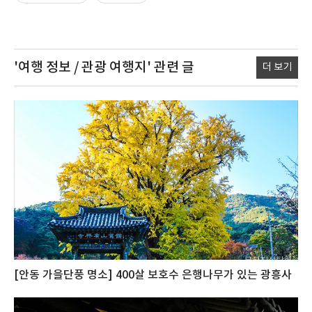
'여행 정보 / 관광 여행지'
관련 글
더 보기
[안동 가을단풍 명소] 400살 보호수 은행나무가 있는 광흥사