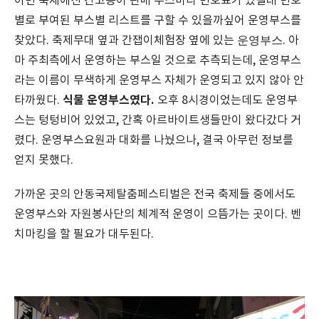
이번 축제에선 간고등어 판매 부스마다 번호표가 있길래 번호
별로 부여된 부스별 리스트를 구할 수 있을까싶어 운영부스를
운영부스
찾았다. 축제무대 옆과 간잽이체험장 옆에 있는
. 아
마 주최측에서 운영하는 부스일 것으로 추측되는데, 운영부스
라는 이름이 무색하게 운영부스 자체가 운영되고 있지 않아 안
식물 운영부스였다.
타까웠다.
오후 8시경이었는데도 운영부
스는 텅텅비어 있었고, 간혹 아르바이트생들만이 왔다갔다 거
렸다. 운영부스요원과 대화를 나눴으나, 결국 아무런 정보를
얻지 못했다.
가까운 곳의 안동국제탈춤페스티벌은 전국 축제들 중에서도
운영부스와 자원봉사단의 체계적 운영이 으뜸가는 곳이다. 벤
치마킹을 할 필요가 대두된다.