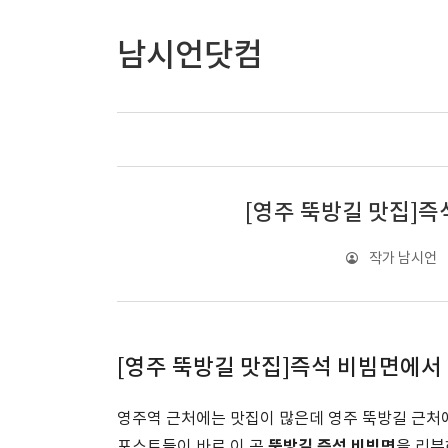
남시언닷컴
[영주 뚝방길 맛집]
작가 남시언
[영주 뚝방길 맛집]즉석 비빔면에
영주역 근처에는 맛집이 많은데 영주 뚝방길 근처에
뚝방길 즉석 비빔면
포스트들이 바로 이 곳
을 리뷰