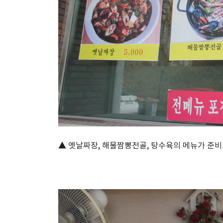
▲ 옛날짜장, 해물짬뽕전골, 탕수육의 메뉴가 준비