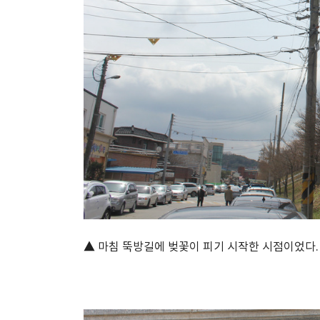
▲ 마침 뚝방길에 벚꽃이 피기 시작한 시점이었다.