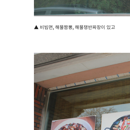
▲ 비빔면, 해물짬뽕, 해물쟁반짜장이 있고