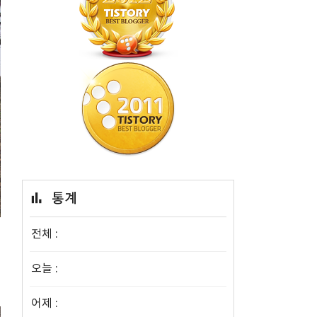
통계
전체 :
오늘 :
어제 :