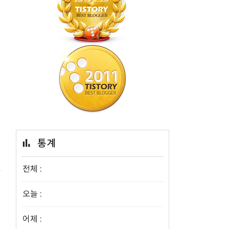
거
통계
전체 :
오늘 :
어제 :