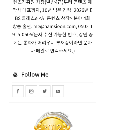
텐츠진흥원 차장(일반4급)부터 콘텐츠 제
작사 대표까지, 10년 넘은 경력. 2026년 E
BS 클래스e <AI 콘텐츠 창작> 분야 4회
방송 출연. me@namsieon.com, 0502-1
915-0605(문자 수신 가능한 번호, 강연 중
에는 통화가 어려우니 부재중이라면 문자
나 메일로 연락주세요.)
Follow Me