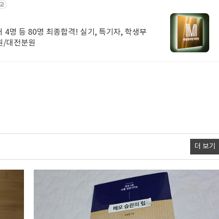
고
명 최종합격! 실기, 특기자, 학생부
원/대전분원
더 보기