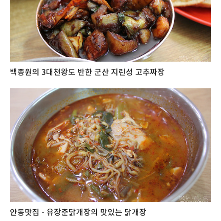
백종원의 3대천왕도 반한 군산 지린성 고추짜장
안동맛집 - 유장춘닭개장의 맛있는 닭개장