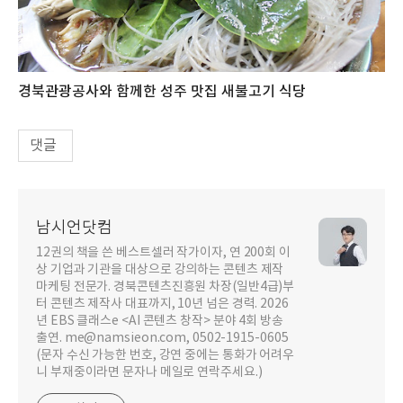
경북관광공사와 함께한 성주 맛집 새불고기 식당
댓글
남시언닷컴
12권의 책을 쓴 베스트셀러 작가이자, 연 200회 이
상 기업과 기관을 대상으로 강의하는 콘텐츠 제작
마케팅 전문가. 경북콘텐츠진흥원 차장(일반4급)부
터 콘텐츠 제작사 대표까지, 10년 넘은 경력. 2026
년 EBS 클래스e <AI 콘텐츠 창작> 분야 4회 방송
출연. me@namsieon.com, 0502-1915-0605
(문자 수신 가능한 번호, 강연 중에는 통화가 어려우
니 부재중이라면 문자나 메일로 연락주세요.)