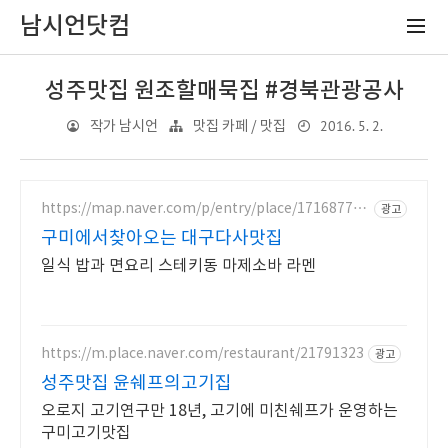
남시언닷컴
성주맛집 원조할매묵집 #경북관광공사
2016. 5. 2.
작가 남시언
맛집 카페 / 맛집
https://map.naver.com/p/entry/place/171687729
광고
1
구미에서찾아오는 대구다사맛집
일식 밥과 면요리 스테키동 마제소바 라멘
https://m.place.naver.com/restaurant/21791323
광고
성주맛집 윤쉐프의고기집
오로지 고기연구만 18년, 고기에 미친쉐프가 운영하는
구미고기맛집