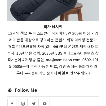
작가 남시언
12권의 책을 쓴 베스트셀러 작가이자, 연 200회 이상 기업
과 기관을 대상으로 강의하는 콘텐츠 제작 마케팅 전문가.
경북콘텐츠진흥원 차장(일반4급)부터 콘텐츠 제작사 대표
까지, 10년 넘은 경력. 2026년 EBS 클래스e <AI 콘텐츠 창
작> 분야 4회 방송 출연. me@namsieon.com, 0502-191
5-0605(문자 수신 가능한 번호, 강연 중에는 통화가 어려
우니 부재중이라면 문자나 메일로 연락주세요.)
Follow Me