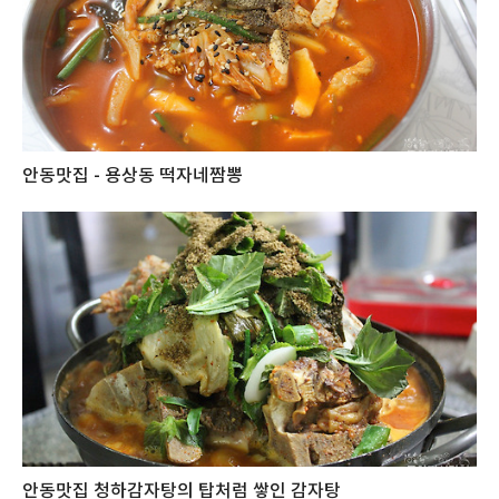
안동맛집 - 용상동 떡자네짬뽕
안동맛집 청하감자탕의 탑처럼 쌓인 감자탕