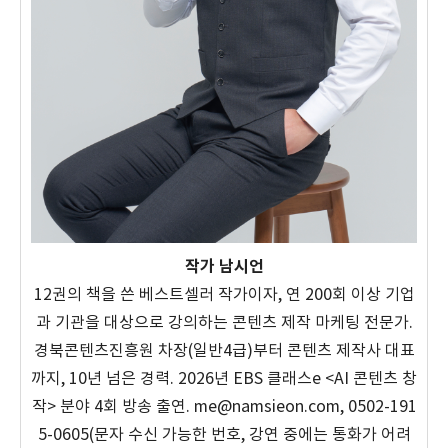
작가 남시언
12권의 책을 쓴 베스트셀러 작가이자, 연 200회 이상 기업
과 기관을 대상으로 강의하는 콘텐츠 제작 마케팅 전문가.
경북콘텐츠진흥원 차장(일반4급)부터 콘텐츠 제작사 대표
까지, 10년 넘은 경력. 2026년 EBS 클래스e <AI 콘텐츠 창
작> 분야 4회 방송 출연. me@namsieon.com, 0502-191
5-0605(문자 수신 가능한 번호, 강연 중에는 통화가 어려