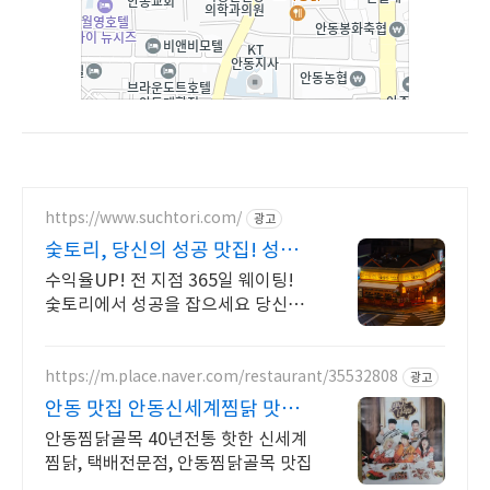
https://www.suchtori.com/
광고
숯토리, 당신의 성공 맛집! 성공
의 지름길 숯토리
수익율UP! 전 지점 365일 웨이팅!
숯토리에서 성공을 잡으세요 당신의
열정에 숯토리를 더하세요! 끈기와
본사 지원으로 성공 창업은 당신의
것!
https://m.place.naver.com/restaurant/35532808
광고
안동 맛집 안동신세계찜닭 맛있
는녀석들 치킨랩소디 방영
안동찜닭골목 40년전통 핫한 신세계
찜닭, 택배전문점, 안동찜닭골목 맛집