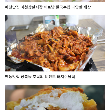
예천맛집 예천상설시장 베트남 쌀국수집 다양한 세상
안동맛집 당북동 초목의 레전드 돼지주물럭