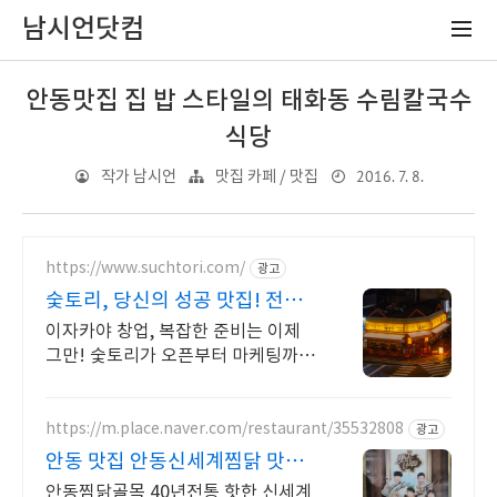
남시언닷컴
안동맛집 집 밥 스타일의 태화동 수림칼국수
식당
2016. 7. 8.
작가 남시언
맛집 카페 / 맛집
https://www.suchtori.com/
광고
숯토리, 당신의 성공 맛집! 전지
점 365일 만석!
이자카야 창업, 복잡한 준비는 이제
그만! 숯토리가 오픈부터 마케팅까지
전부 지원 당신의 열정에 숯토리를 더
하세요! 끈기와 본사 지원으로 성공
창업은 당신의 것!
https://m.place.naver.com/restaurant/35532808
광고
안동 맛집 안동신세계찜닭 맛있
는녀석들 치킨랩소디 방영
안동찜닭골목 40년전통 핫한 신세계