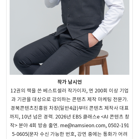
작가 남시언
12권의 책을 쓴 베스트셀러 작가이자, 연 200회 이상 기업
과 기관을 대상으로 강의하는 콘텐츠 제작 마케팅 전문가.
경북콘텐츠진흥원 차장(일반4급)부터 콘텐츠 제작사 대표
까지, 10년 넘은 경력. 2026년 EBS 클래스e <AI 콘텐츠 창
작> 분야 4회 방송 출연. me@namsieon.com, 0502-191
5-0605(문자 수신 가능한 번호, 강연 중에는 통화가 어려