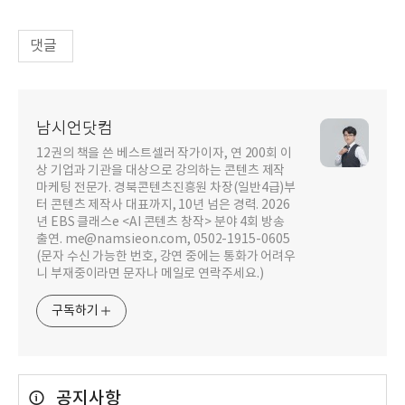
댓글
남시언닷컴
12권의 책을 쓴 베스트셀러 작가이자, 연 200회 이
상 기업과 기관을 대상으로 강의하는 콘텐츠 제작
마케팅 전문가. 경북콘텐츠진흥원 차장(일반4급)부
터 콘텐츠 제작사 대표까지, 10년 넘은 경력. 2026
년 EBS 클래스e <AI 콘텐츠 창작> 분야 4회 방송
출연. me@namsieon.com, 0502-1915-0605
(문자 수신 가능한 번호, 강연 중에는 통화가 어려우
니 부재중이라면 문자나 메일로 연락주세요.)
구독하기
공지사항