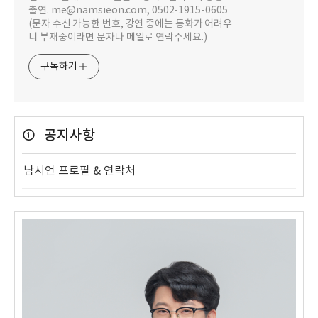
출연. me@namsieon.com, 0502-1915-0605
(문자 수신 가능한 번호, 강연 중에는 통화가 어려우
니 부재중이라면 문자나 메일로 연락주세요.)
구독하기
공지사항
남시언 프로필 & 연락처