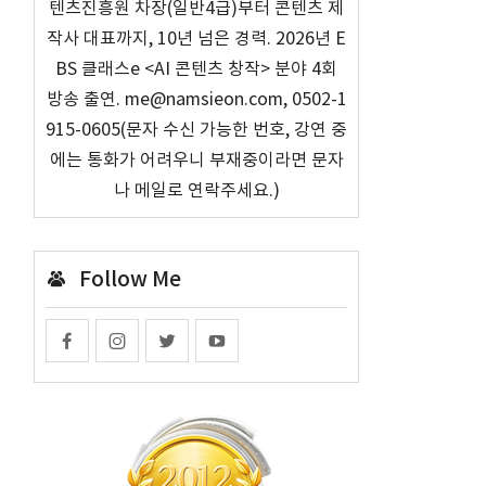
텐츠진흥원 차장(일반4급)부터 콘텐츠 제
작사 대표까지, 10년 넘은 경력. 2026년 E
BS 클래스e <AI 콘텐츠 창작> 분야 4회
방송 출연. me@namsieon.com, 0502-1
915-0605(문자 수신 가능한 번호, 강연 중
에는 통화가 어려우니 부재중이라면 문자
나 메일로 연락주세요.)
Follow Me