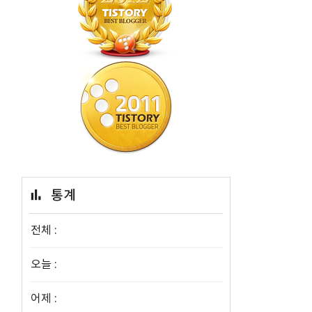
통계
전체 :
오늘 :
어제 :