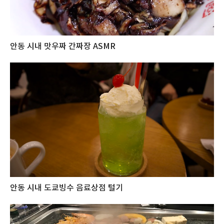
안동 시내 맛우짜 간짜장 ASMR
안동 시내 도쿄빙수 음료상점 털기