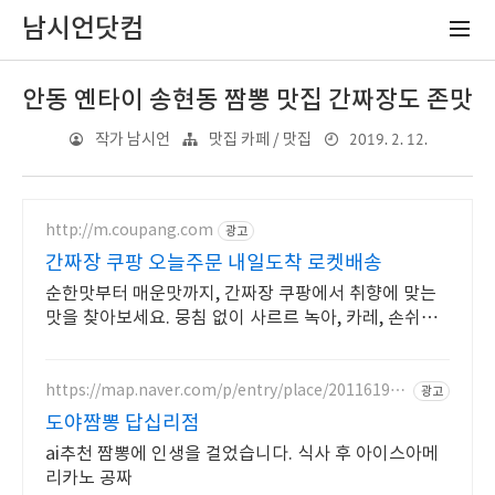
남시언닷컴
안동 옌타이 송현동 짬뽕 맛집 간짜장도 존맛
2019. 2. 12.
작가 남시언
맛집 카페 / 맛집
http://m.coupang.com
광고
간짜장 쿠팡 오늘주문 내일도착 로켓배송
순한맛부터 매운맛까지, 간짜장 쿠팡에서 취향에 맞는
맛을 찾아보세요. 뭉침 없이 사르르 녹아, 카레, 손쉬운
한 끼를 완성하세요.
https://map.naver.com/p/entry/place/201161948
광고
4
도야짬뽕 답십리점
ai추천 짬뽕에 인생을 걸었습니다. 식사 후 아이스아메
리카노 공짜