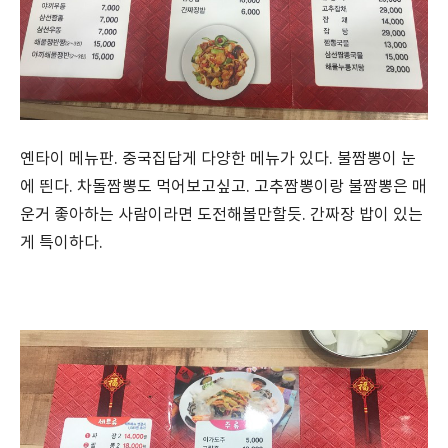
옌타이 메뉴판. 중국집답게 다양한 메뉴가 있다. 불짬뽕이 눈
에 띈다. 차돌짬뽕도 먹어보고싶고. 고추짬뽕이랑 불짬뽕은 매
운거 좋아하는 사람이라면 도전해볼만할듯. 간짜장 밥이 있는
게 특이하다.