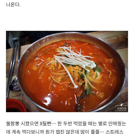
나온다.
불짬뽕 시켰으면 X될뻔… 한 두번 먹었을 때는 별로 안매웠는
데 계속 먹다보니까 뭔가 맵진 않은데 땀이 줄줄… 스트레스