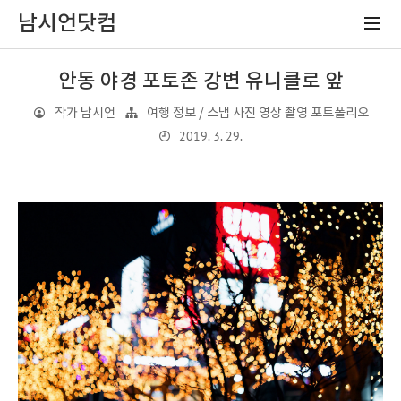
남시언닷컴
안동 야경 포토존 강변 유니클로 앞
작가 남시언
여행 정보 / 스냅 사진 영상 촬영 포트폴리오
2019. 3. 29.