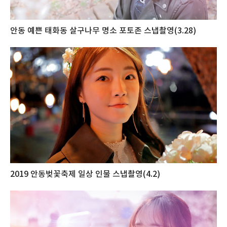
안동 예쁜 태화동 살구나무 명소 포토존 스냅촬영(3.28)
2019 안동벚꽃축제 일상 인물 스냅촬영(4.2)