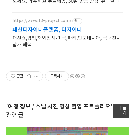
보세요. 와우회원 무료배송, 30일 반품 안심. 유니클로
필수템을 쿠팡에서!
https://www.13-project.com/
광고
패션디자이너플랫폼, 디자이너
패션쇼,팝업,해외전시-미국,파리,인도네시아, 국내전시
참가 혜택
공감
구독하기
'여행 정보 / 스냅 사진 영상 촬영 포트폴리오'
더 보
기
관련 글