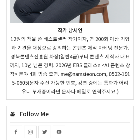
작가 남시언
12권의 책을 쓴 베스트셀러 작가이자, 연 200회 이상 기업
과 기관을 대상으로 강의하는 콘텐츠 제작 마케팅 전문가.
경북콘텐츠진흥원 차장(일반4급)부터 콘텐츠 제작사 대표
까지, 10년 넘은 경력. 2026년 EBS 클래스e <AI 콘텐츠 창
작> 분야 4회 방송 출연. me@namsieon.com, 0502-191
5-0605(문자 수신 가능한 번호, 강연 중에는 통화가 어려
우니 부재중이라면 문자나 메일로 연락주세요.)
Follow Me