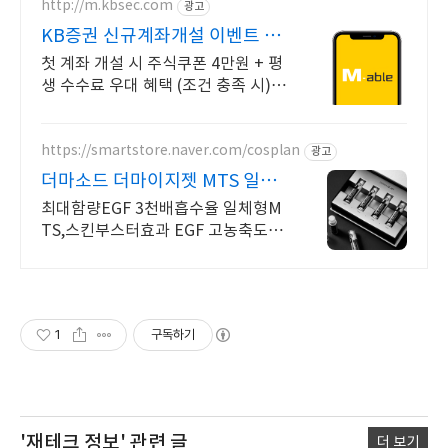
http://m.kbsec.com
광고
KB증권 신규계좌개설 이벤트 국
내주식쿠폰 최대 5만원
첫 계좌 개설 시 주식쿠폰 4만원 + 평
생 수수료 우대 혜택 (조건 충족 시) Y
oung 고객님은 국내주식쿠폰 5만원!
(1986년 이후 출생)
https://smartstore.naver.com/cosplan
광고
더마소드 더마이지젯 MTS 일체
형 도장앰플 MTS
최대함량EGF 3천배흡수율 일체형M
TS,스킨부스터효과 EGF 고농축도장
앰플 MTS 피부트러블,탄력저하,색소
침착,속건조 개선
1
구독하기
'재테크 정보'
관련 글
더 보기