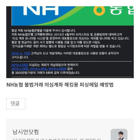
NH농협 불법거래 의심계좌 해킹용 피싱메일 예방법
댓글
남시언닷컴