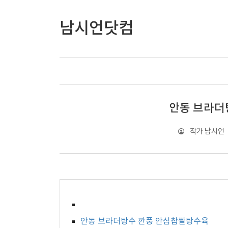
남시언닷컴
안동 브라더
작가 남시언
안동 브라더탕수 깐풍 안심찹쌀탕수육