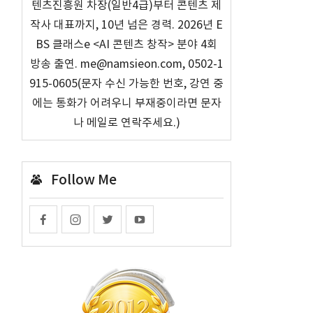
텐츠진흥원 차장(일반4급)부터 콘텐츠 제
작사 대표까지, 10년 넘은 경력. 2026년 E
BS 클래스e <AI 콘텐츠 창작> 분야 4회
방송 출연. me@namsieon.com, 0502-1
915-0605(문자 수신 가능한 번호, 강연 중
에는 통화가 어려우니 부재중이라면 문자
나 메일로 연락주세요.)
Follow Me