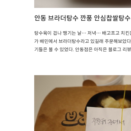
안동 브라더탕수 깐풍 안심찹쌀탕
탕수육이 겁나 땡기는 날… 저녁… 배고프고 치킨
가 배민에서 브라더탕수라고 있길래 주문해보았다.
기들은 볼 수 있었다. 안동점은 아직은 블로그 리뷰가