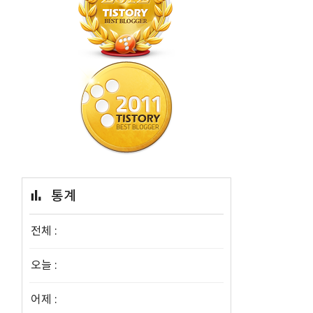
통계
제
전체 :
오늘 :
어제 :