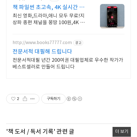
책 파일썬 초고속, 4K 실시간 보
기!
최신 영화,드라마,애니 모두 무료!지
상파 종편 채널을 몽땅 100원,4K 스
트리밍
http://www.books77777.com
광고
전문서적 대필해 드립니다
전문서적대필 년간 200여권 대필업체로 우수한 작가가
베스트셀러로 만들어 드립니다
2
구독하기
'책 도서 / 독서 기록'
관련 글
더 보기