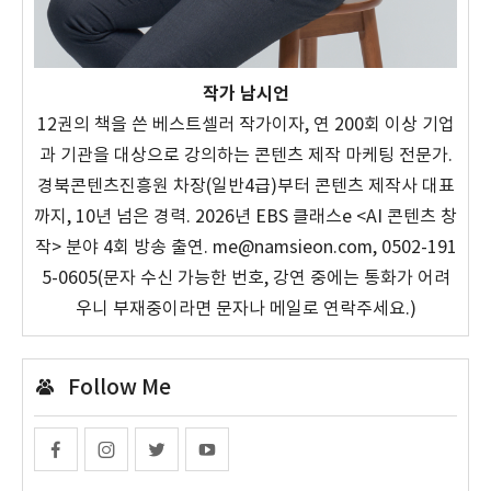
작가 남시언
12권의 책을 쓴 베스트셀러 작가이자, 연 200회 이상 기업
과 기관을 대상으로 강의하는 콘텐츠 제작 마케팅 전문가.
경북콘텐츠진흥원 차장(일반4급)부터 콘텐츠 제작사 대표
까지, 10년 넘은 경력. 2026년 EBS 클래스e <AI 콘텐츠 창
작> 분야 4회 방송 출연. me@namsieon.com, 0502-191
5-0605(문자 수신 가능한 번호, 강연 중에는 통화가 어려
우니 부재중이라면 문자나 메일로 연락주세요.)
Follow Me