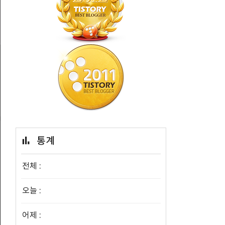
통계
전체 :
오늘 :
어제 :