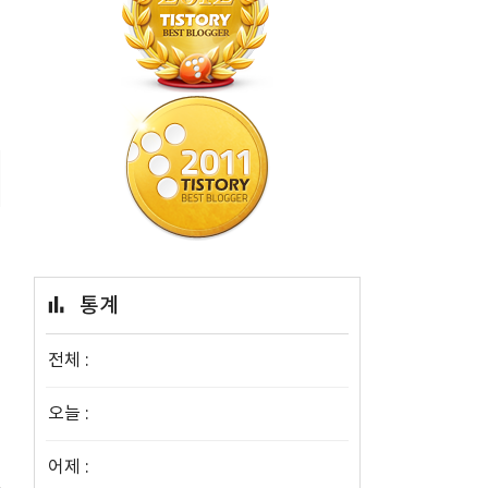
통계
전체 :
오늘 :
어제 :