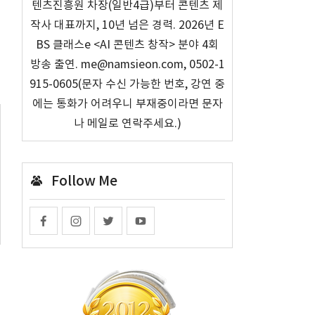
텐츠진흥원 차장(일반4급)부터 콘텐츠 제
작사 대표까지, 10년 넘은 경력. 2026년 E
BS 클래스e <AI 콘텐츠 창작> 분야 4회
방송 출연. me@namsieon.com, 0502-1
915-0605(문자 수신 가능한 번호, 강연 중
에는 통화가 어려우니 부재중이라면 문자
나 메일로 연락주세요.)
Follow Me